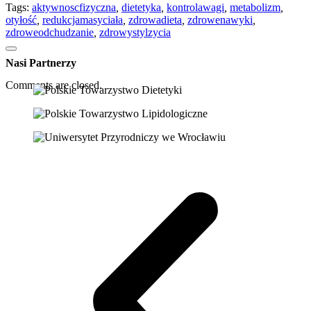
Tags:
aktywnoscfizyczna
,
dietetyka
,
kontrolawagi
,
metabolizm
,
otyłość
,
redukcjamasyciała
,
zdrowadieta
,
zdrowenawyki
,
zdroweodchudzanie
,
zdrowystylzycia
Nasi Partnerzy
Comments are closed.