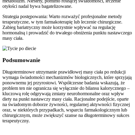
metabolizm. Niestety, pomimo rosnącej świadomości, leczenie
otyłości nadal bywa bagatelizowane.
Strategia postępowania: Warto rozważyć profesjonalne metody
terapeutyczne, w tym farmakoterapię lub leczenie chirurgiczne.
Zabieg bariatryczny może korzystnie wpływać na regulację
hormonalną i prowadzić do trwałego obniżenia punktu nastawczego
masy ciała.
Podsumowanie
Długoterminowe utrzymanie prawidłowej masy ciała po redukcji
wymaga świadomości mechanizmów biologicznych, które sprzyjają
ponownemu jej przyrostowi. Współczesne badania wskazują, że
problem ten nie ogranicza się wyłącznie do bilansu kalorycznego –
kluczową rolę odgrywają zmiany neurohormonalne oraz wpływ
diety na punkt nastawczy masy ciała. Racjonalne podejście, oparte
na świadomym doborze żywności, regularnej aktywności fizycznej
oraz, w niektórych przypadkach, wsparciu farmakologicznym lub
chirurgicznym, może zwiększyć szanse na długoterminowy sukces
terapeutyczny.