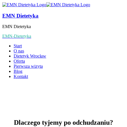
EMN Dietetyka
EMN Dietetyka
EMN-Dietetyka
Start
O nas
Dietetyk Wrocław
Oferta
Pierwsza wizyta
Blog
Kontakt
Dlaczego tyjemy po odchudzaniu?