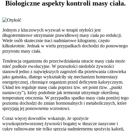
Biologiczne aspekty kontroli masy ciała.
Jednym z kluczowych wyzwań w terapii otyłości jest
długoterminowe utrzymanie prawidłowej masy ciała po redukcji.
Wiele osób skutecznie traci nadmiarowe kilogramy, często
kilkukrotnie. Jednak w wielu przypadkach dochodzi do ponownego
przyrostu masy ciała.
Tendencja organizmu do przeciwdziałania utracie masy ciała może
mieć podłoże ewolucyjne. W przeszłości niedobór żywności
stanowił jedno z największych zagrożeń dla przetrwania człowieka
jako gatunku, dlatego wykształciły się mechanizm homeostazy
energetycznej, chroniące organizm przed deficytem kalorycznym.
Układ ten reguluje masę ciała poprzez tzw. set point (tzw. „punkt
nastawczy”), który podobnie jak termostat utrzymuje określoną
temperaturę otoczenia. W przypadku spadku masy ciała poniżej tego
poziomu dochodzi do zmian hormonalnych i metabolicznych, które
sprzyjają jej ponownemu wzrostowi.
Coraz więcej dowodów wskazuje, że spożycie
wysokoprzetworzonej żywności bogatej w tłuszcze nasycone i
cukry rafinowane nie tylko sprzyja nadmiernemu spożyciu kalorii,