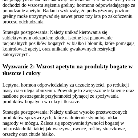
dochodzi do wzrostu stężenia greliny, hormonu odpowiadającego za
pobudzanie apetytu. Badania wykazały, że podwyższony poziom
greliny może utrzymywać się nawet przez trzy lata po zakończeniu
procesu odchudzania.
Strategia postępowania: Należy unikać kierowania się
subiektywnym odczuciem głodu. Istotne jest planowanie
racjonalnych posiłków bogatych w białko i błonnik, które pomagają
kontrolować apetyt, oraz unikanie gwałtownych restrykcji
kalorycznych.
Wyzwanie 2: Wzrost apetytu na produkty bogate w
tłuszcze i cukry
Leptyna, hormon odpowiedzialny za uczucie sytości, po redukcji
masy ciała ulega obniżeniu. Powoduje to zwiększone łaknienie oraz
nasilone postrzeganie przyjemności płynącej ze spożywania
produktów bogatych w cukry i tłuszcze.
Strategia postępowania: Należy unikać wysoko przetworzonych
produktów spożywczych, które nadmiernie stymulują układ
nagrody w mózgu. Zaleca się spożywanie żywności bogatej w
mikroskładniki, takiej jak warzywa, owoce, rośliny strączkowe,
orzechy oraz chude białko.