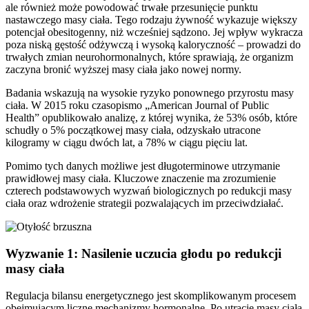
ale również może powodować trwałe przesunięcie punktu
nastawczego masy ciała. Tego rodzaju żywność wykazuje większy
potencjał obesitogenny, niż wcześniej sądzono. Jej wpływ wykracza
poza niską gęstość odżywczą i wysoką kaloryczność – prowadzi do
trwałych zmian neurohormonalnych, które sprawiają, że organizm
zaczyna bronić wyższej masy ciała jako nowej normy.
Badania wskazują na wysokie ryzyko ponownego przyrostu masy
ciała. W 2015 roku czasopismo „American Journal of Public
Health” opublikowało analizę, z której wynika, że 53% osób, które
schudły o 5% początkowej masy ciała, odzyskało utracone
kilogramy w ciągu dwóch lat, a 78% w ciągu pięciu lat.
Pomimo tych danych możliwe jest długoterminowe utrzymanie
prawidłowej masy ciała. Kluczowe znaczenie ma zrozumienie
czterech podstawowych wyzwań biologicznych po redukcji masy
ciała oraz wdrożenie strategii pozwalających im przeciwdziałać.
Wyzwanie 1: Nasilenie uczucia głodu po redukcji
masy ciała
Regulacja bilansu energetycznego jest skomplikowanym procesem
obejmującym liczne mechanizmy hormonalne. Po utracie masy ciała